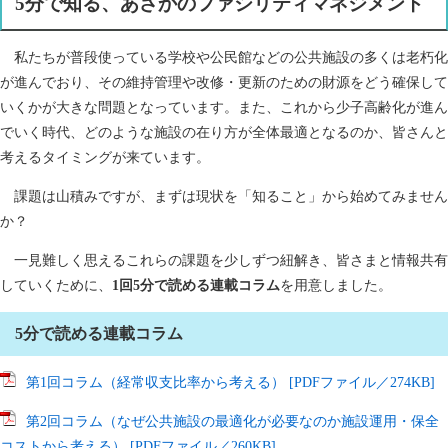
​5分で知る、あさかのファシリティマネジメント
私たちが普段使っている学校や公民館などの公共施設の多くは老朽化
が進んでおり、その維持管理や改修・更新のための財源をどう確保して
いくかが大きな問題となっています。また、これから少子高齢化が進ん
でいく時代、どのような施設の在り方が全体最適となるのか、皆さんと
考えるタイミングが来ています。
課題は山積みですが、まずは現状を「知ること」から始めてみません
か？
​ 一見難しく思えるこれらの課題を少しずつ紐解き、皆さまと情報共有
していくために、
1回5分で読める連載コラム
を用意しました。
5分で読める連載コラム
第1回コラム（経常収支比率から考える） [PDFファイル／274KB]
第2回コラム（なぜ公共施設の最適化が必要なのか施設運用・保全
コストから考える） [PDFファイル／260KB]