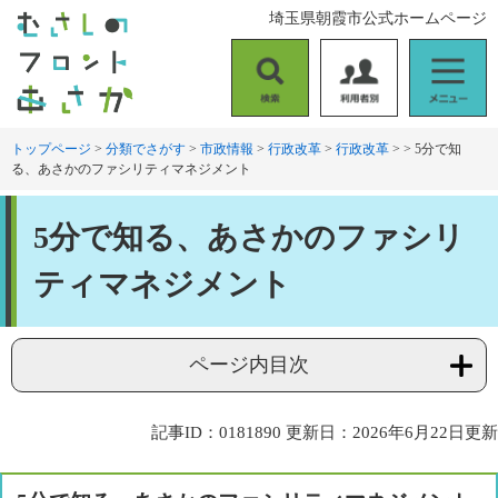
ペ
メ
埼玉県朝霞市公式ホームページ
ー
ニ
ジ
ュ
の
ー
検
利
メ
先
を
索
用
ニ
頭
飛
者
ュ
トップページ
>
分類でさがす
>
市政情報
>
行政改革
>
行政改革
>
>
5分で知
で
ば
る、あさかのファシリティマネジメント
別
ー
す
し
。
て
本
本
5分で知る、あさかのファシリ
文
文
へ
ティマネジメント
ページ内目次
記事ID：0181890
更新日：2026年6月22日更新