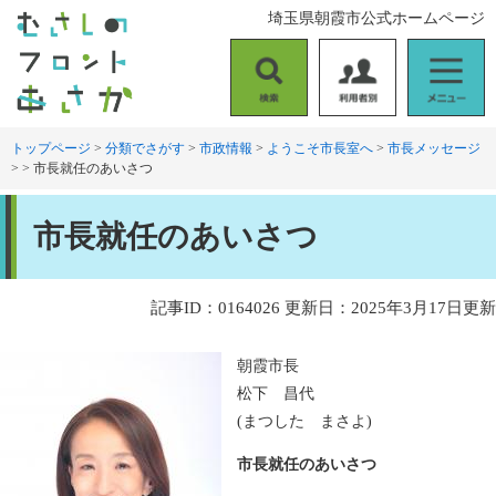
ペ
メ
埼玉県朝霞市公式ホームページ
ー
ニ
ジ
ュ
の
ー
検
利
メ
先
を
索
用
ニ
頭
飛
者
ュ
トップページ
>
分類でさがす
>
市政情報
>
ようこそ市長室へ
>
市長メッセージ
で
ば
>
>
市長就任のあいさつ
別
ー
す
し
。
て
本
本
市長就任のあいさつ
文
文
へ
記事ID：0164026
更新日：2025年3月17日更新
朝霞市長
松下 昌代
(まつした まさよ)
市長就任のあいさつ​