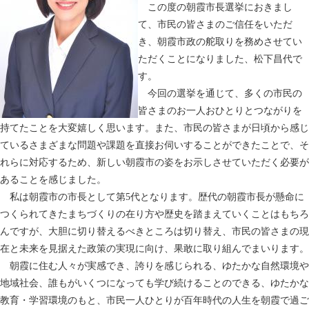
この度の朝霞市長選挙におきまし
て、市民の皆さまのご信任をいただ
き、朝霞市政の舵取りを務めさせてい
ただくことになりました、松下昌代で
す。
今回の選挙を通じて、多くの市民の
皆さまのお一人おひとりとつながりを
持てたことを大変嬉しく思います。また、市民の皆さまが日頃から感じ
ているさまざまな問題や課題を直接お伺いすることができたことで、そ
れらに対応するため、新しい朝霞市の姿をお示しさせていただく必要が
あることを感じました。
私は朝霞市の市長として第5代となります。歴代の朝霞市長が懸命に
つくられてきたまちづくりの在り方や歴史を踏まえていくことはもちろ
んですが、大胆に切り替えるべきところは切り替え、市民の皆さまの現
在と未来を見据えた政策の実現に向け、果敢に取り組んでまいります。
朝霞に住む人々が実感でき、誇りを感じられる、ゆたかな自然環境や
地域社会、誰もがいくつになっても学び続けることのできる、ゆたかな
教育・学習環境のもと、市民一人ひとりが百年時代の人生を朝霞で過ご