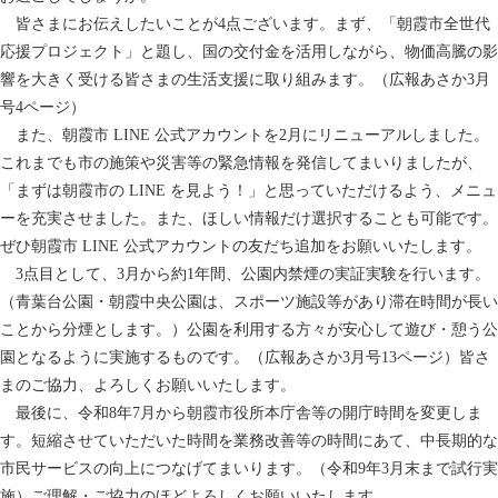
皆さまにお伝えしたいことが4点ございます。まず、「朝霞市全世代
応援プロジェクト」と題し、国の交付金を活用しながら、物価高騰の影
響を大きく受ける皆さまの生活支援に取り組みます。（広報あさか3月
号4ページ）
また、朝霞市 LINE 公式アカウントを2月にリニューアルしました。
これまでも市の施策や災害等の緊急情報を発信してまいりましたが、
「まずは朝霞市の LINE を見よう！」と思っていただけるよう、メニュ
ーを充実させました。また、ほしい情報だけ選択することも可能です。
ぜひ朝霞市 LINE 公式アカウントの友だち追加をお願いいたします。
3点目として、3月から約1年間、公園内禁煙の実証実験を行います。
（青葉台公園・朝霞中央公園は、スポーツ施設等があり滞在時間が長い
ことから分煙とします。）公園を利用する方々が安心して遊び・憩う公
園となるように実施するものです。（広報あさか3月号13ページ）皆さ
まのご協力、よろしくお願いいたします。
最後に、令和8年7月から朝霞市役所本庁舎等の開庁時間を変更しま
す。短縮させていただいた時間を業務改善等の時間にあて、中長期的な
市民サービスの向上につなげてまいります。（令和9年3月末まで試行実
施）ご理解・ご協力のほどよろしくお願いいたします。