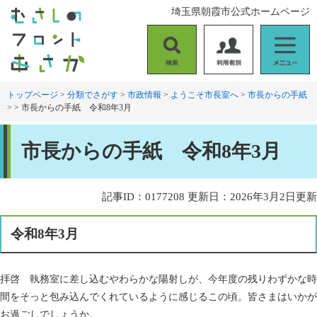
ペ
メ
埼玉県朝霞市公式ホームページ
ー
ニ
ジ
ュ
の
ー
検
利
メ
先
を
索
用
ニ
頭
飛
者
ュ
トップページ
>
分類でさがす
>
市政情報
>
ようこそ市長室へ
>
市長からの手紙
で
ば
>
>
市長からの手紙 令和8年3月
別
ー
す
し
。
て
本
本
市長からの手紙 令和8年3月
文
文
へ
記事ID：0177208
更新日：2026年3月2日更新
令和8年3月
拝啓 執務室に差し込むやわらかな陽射しが、今年度の残りわずかな時
間をそっと包み込んでくれているように感じるこの頃。皆さまはいかが
お過ごしでしょうか。