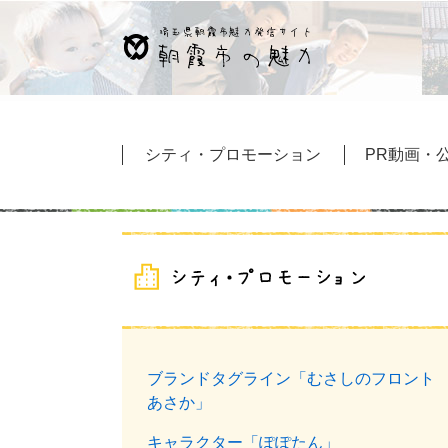
ペ
メ
ー
ニ
ジ
ュ
の
ー
先
を
頭
飛
シティ・プロモーション
PR動画・公
で
ば
す
し
。
て
本
文
へ
ブランドタグライン「むさしのフロント
あさか」
キャラクター「ぽぽたん」