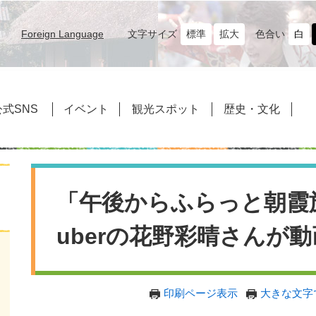
文字サイズ
標準
拡大
色合い
白
Foreign Language
式SNS
イベント
観光スポット
歴史・文化
本
文
「午後からふらっと朝霞
uberの花野彩晴さんが
印刷ページ表示
大きな文字