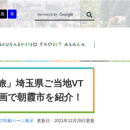
G
o
黒
青
o
g
l
e
カ
ス
タ
ム
検
索
旅」埼玉県ご当地VT
動画で朝霞市を紹介！
で印刷ページ表示
更新日：2021年12月28日更新