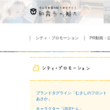
ペ
メ
ー
ニ
ジ
ュ
の
ー
先
を
頭
飛
シティ・プロモーション
PR動画・公
で
ば
す
し
。
て
本
文
へ
ブランドタグライン「むさしのフロント
あさか」
キャラクター「ぽぽたん」