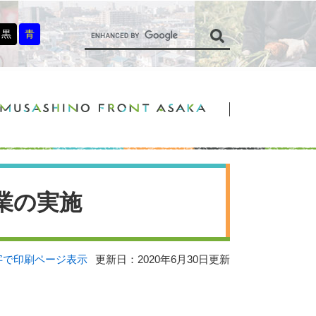
G
o
黒
青
o
g
l
e
カ
ス
タ
ム
検
索
業の実施
字で印刷ページ表示
更新日：2020年6月30日更新