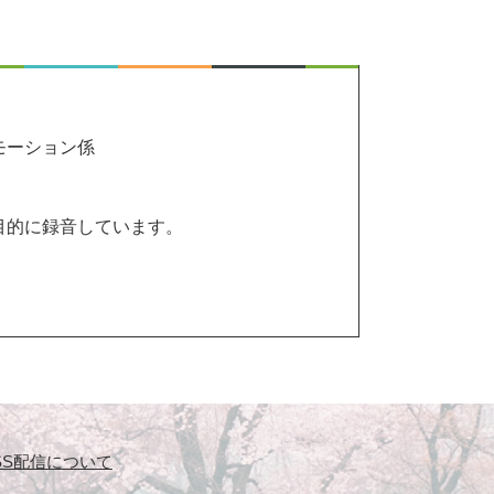
モーション係
目的に録音しています。
SS配信について