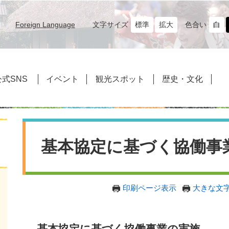
文字サイズ
標準
拡大
色合い
白
Foreign Language
式SNS
イベント
観光スポット
歴史・文化
本
文
基本協定に基づく協働事
印刷ページ表示
大きな文
基本協定に基づく協働事業の実施