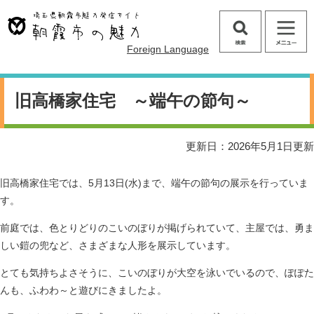
ペ
メ
ー
ニ
ジ
ュ
検
メ
Foreign Language
の
ー
索
ニ
先
を
ュ
頭
飛
本
ー
で
ば
文
旧高橋家住宅 ～端午の節句～
す
し
。
て
本
更新日：2026年5月1日更新
文
へ
旧高橋家住宅では、5月13日(水)まで、端午の節句の展示を行っていま
す。
前庭では、色とりどりのこいのぼりが掲げられていて、主屋では、勇ま
しい鎧の兜など、さまざまな人形を展示しています。
とても気持ちよさそうに、こいのぼりが大空を泳いでいるので、ぽぽた
んも、ふわわ～と遊びにきましたよ。