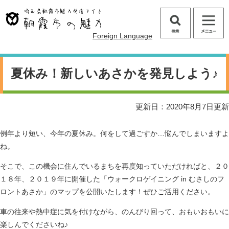
ペ
メ
ー
ニ
ジ
ュ
検
メ
Foreign Language
の
ー
索
ニ
先
を
ュ
頭
飛
本
ー
で
ば
文
夏休み！新しいあさかを発見しよう♪
す
し
。
て
本
更新日：2020年8月7日更新
文
へ
例年より短い、今年の夏休み。何をして過ごすか…悩んでしまいますよ
ね。
そこで、この機会に住んでいるまちを再度知っていただければと、２０
１８年、２０１９年に開催した「ウォークロゲイニング in むさしのフ
ロントあさか」のマップを公開いたします！ぜひご活用ください。
車の往来や熱中症に気を付けながら、のんびり回って、おもいおもいに
楽しんでくださいね♪