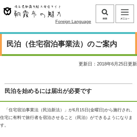
ペ
メ
ー
ニ
ジ
ュ
検
メ
Foreign Language
の
ー
索
ニ
先
を
ュ
頭
飛
本
ー
で
ば
文
民泊（住宅宿泊事業法）のご案内
す
し
。
て
本
更新日：2018年6月25日更新
文
へ
民泊を始めるには届出が必要です
「住宅宿泊事業法（民泊新法）」が6月15日(金曜日)から施行され、
住宅に有料で旅行者を宿泊させること（民泊）ができるようになりま
す。