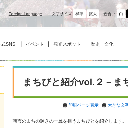
文字サイズ
標準
拡大
色合い
白
Foreign Language
式SNS
イベント
観光スポット
歴史・文化
本
文
まちびと紹介vol.２－
印刷ページ表示
大きな文
朝霞のまちの輝きの一翼を担うまちびとを紹介します。