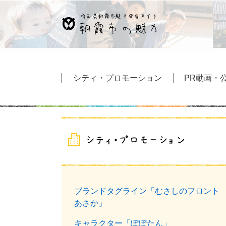
ペ
メ
ー
ニ
ジ
ュ
の
ー
先
を
頭
飛
シティ・プロモーション
PR動画・公
で
ば
す
し
。
て
本
文
へ
ブランドタグライン「むさしのフロント
あさか」
キャラクター「ぽぽたん」