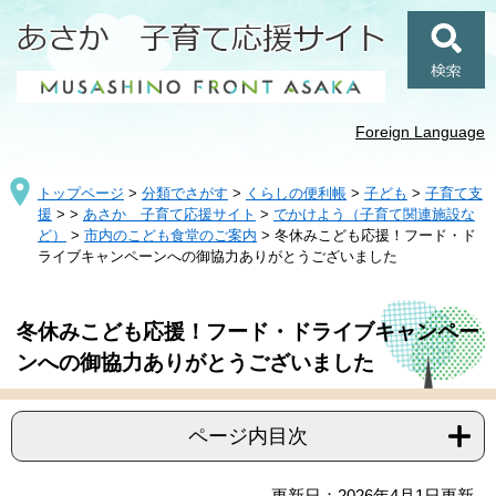
ペ
メ
ー
ニ
ジ
ュ
検
の
ー
索
先
を
頭
飛
Foreign Language
で
ば
す
し
トップページ
>
分類でさがす
>
くらしの便利帳
>
子ども
>
子育て支
。
て
援
>
>
あさか 子育て応援サイト
>
でかけよう（子育て関連施設な
本
ど）
>
市内のこども食堂のご案内
>
冬休みこども応援！フード・ド
文
ライブキャンペーンへの御協力ありがとうございました
へ
本
冬休みこども応援！フード・ドライブキャンペー
文
ンへの御協力ありがとうございました
ページ内目次
更新日：2026年4月1日更新