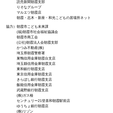
読売新聞朝霞支部
りそなグループ
マルエツ朝霞店
朝霞・志木・新座・和光こどもの居場所ネット
協力）朝霞市こども未来課
(福)朝霞市社会福祉協議会
朝霞市商工会
(公社)朝霞法人会朝霞支部
​ かつみ不動産(株)
埼玉県朝霞警察署
巣鴨信用金庫朝霞台支店
埼玉縣信用金庫朝霞支店
東和銀行朝霞支店
東京信用金庫朝霞支店
きらぼし銀行朝霞支店
飯能信用金庫朝霞支店
武蔵野銀行朝霞支店
(株)ガス檢
センチュリー21登喜和朝霞駅前店
ゆうちょ銀行朝霞店
(株)リゾン