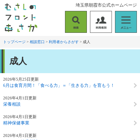
ペ
メ
埼玉県朝霞市公式ホームページ
ー
ニ
ジ
ュ
の
ー
検
利
メ
先
を
索
用
ニ
頭
飛
者
ュ
トップページ
>
相談窓口
>
利用者からさがす
>
成人
で
ば
別
ー
す
し
本
。
て
成人
文
本
文
へ
2026年5月25日更新
6月は食育月間！「食べる力」＝「生きる力」を育もう！
2026年4月1日更新
栄養相談
2026年4月1日更新
精神保健事業
2026年4月1日更新