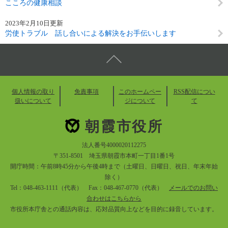
こころの健康相談
2023年2月10日更新
労使トラブル 話し合いによる解決をお手伝いします
個人情報の取り
免責事項
このホームペー
RSS配信につい
扱いについて
ジについて
て
朝霞市役所
法人番号4000020112275
〒351-8501 埼玉県朝霞市本町一丁目1番1号
開庁時間：午前8時45分から午後4時まで（土曜日、日曜日、祝日、年末年始
除く）
Tel：048-463-1111（代表） Fax：048-467-0770（代表）
メールでのお問い
合わせはこちらから
市役所本庁舎との通話内容は、応対品質向上などを目的に録音しています。