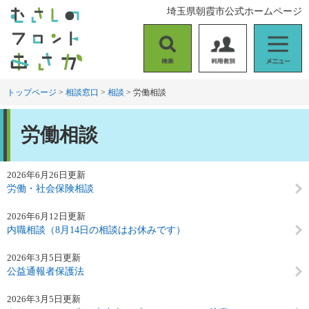
ペ
メ
埼玉県朝霞市公式ホームページ
ー
ニ
ジ
ュ
の
ー
検
利
メ
先
を
索
用
ニ
頭
飛
者
ュ
トップページ
>
相談窓口
>
相談
>
労働相談
で
ば
別
ー
す
し
本
。
て
労働相談
文
本
文
へ
2026年6月26日更新
労働・社会保険相談
2026年6月12日更新
内職相談（8月14日の相談はお休みです）
2026年3月5日更新
公益通報者保護法
2026年3月5日更新