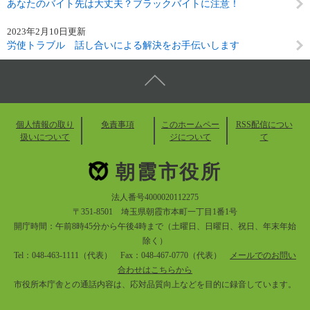
あなたのバイト先は大丈夫？ブラックバイトに注意！
2023年2月10日更新
労使トラブル 話し合いによる解決をお手伝いします
個人情報の取り
免責事項
このホームペー
RSS配信につい
扱いについて
ジについて
て
朝霞市役所
法人番号4000020112275
〒351-8501 埼玉県朝霞市本町一丁目1番1号
開庁時間：午前8時45分から午後4時まで（土曜日、日曜日、祝日、年末年始
除く）
Tel：048-463-1111（代表） Fax：048-467-0770（代表）
メールでのお問い
合わせはこちらから
市役所本庁舎との通話内容は、応対品質向上などを目的に録音しています。