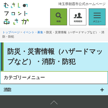
ペ
メ
埼玉県朝霞市公式ホームページ
ー
ニ
ジ
ュ
の
ー
検
利
メ
先
を
索
用
ニ
頭
飛
者
ュ
トップページ
>
イベント・募集
>
防災・災害情報（ハザードマップなど）・消
で
ば
防・防犯
別
ー
す
し
。
て
本
本
防災・災害情報（ハザードマッ
文
文
へ
プなど）・消防・防犯
カテゴリーメニュー
消防