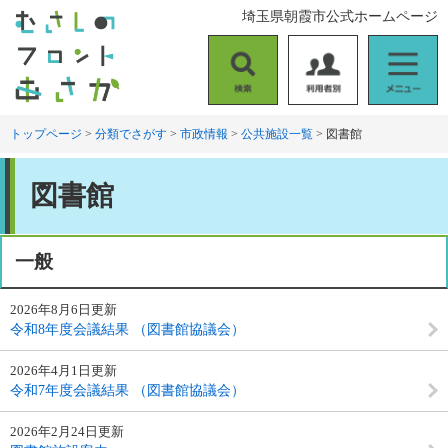
ペ
メ
埼玉県朝霞市公式ホームページ
ー
ニ
ジ
ュ
の
ー
検
利
メ
先
を
索
用
ニ
頭
飛
者
ュ
トップページ
>
分類でさがす
>
市政情報
>
公共施設一覧
>
図書館
で
ば
別
ー
す
し
本
。
て
図書館
文
本
文
へ
一般
2026年8月6日更新
令和8年度会議結果 （図書館協議会）
2026年4月1日更新
令和7年度会議結果 （図書館協議会）
2026年2月24日更新