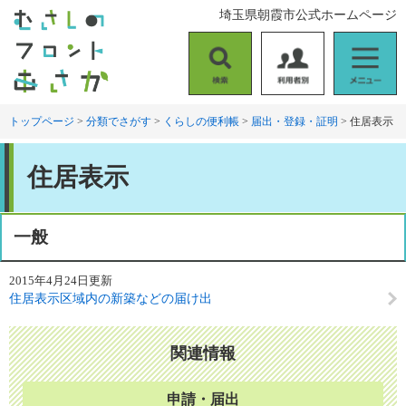
ペ
メ
埼玉県朝霞市公式ホームページ
ー
ニ
ジ
ュ
の
ー
検
利
メ
先
を
索
用
ニ
頭
飛
者
ュ
トップページ
>
分類でさがす
>
くらしの便利帳
>
届出・登録・証明
>
住居表示
で
ば
別
ー
す
し
本
。
て
住居表示
文
本
文
へ
一般
2015年4月24日更新
住居表示区域内の新築などの届け出
関連情報
申請・届出