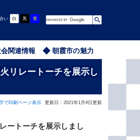
G
合い
白
黒
青
o
o
g
l
e
カ
ス
大会関連情報
朝霞市の魅力
タ
ム
検
索
聖火リレートーチを展示し
字で印刷ページ表示
更新日：2021年1月4日更新
レートーチを展示しまし