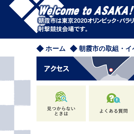
ペ
メ
ー
ニ
ジ
ュ
の
ー
先
を
頭
飛
で
ば
ホーム
朝霞市の取組・イ
す
し
。
て
本
文
へ