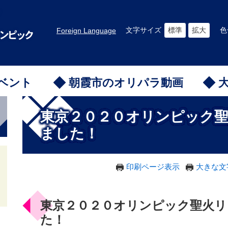
文字サイズ
標準
拡大
色
Foreign Language
ベント
朝霞市のオリパラ動画
本
東京２０２０オリンピック
文
ました！
印刷ページ表示
大きな文
東京２０２０オリンピック聖火リ
た！