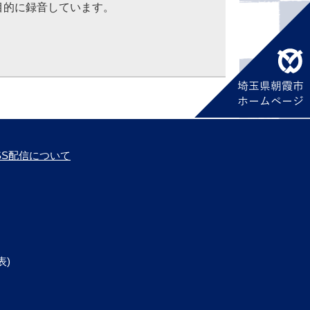
目的に録音しています。
SS配信について
表)