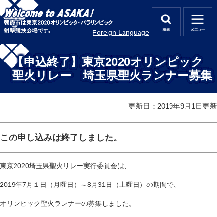
ペ
メ
ー
ニ
ジ
ュ
検
メ
Foreign Language
の
ー
索
ニ
先
を
本
ュ
頭
飛
文
【申込終了】東京2020オリンピック
ー
で
ば
聖火リレー 埼玉県聖火ランナー募集
す
し
。
て
本
更新日：2019年9月1日更新
文
へ
この申し込みは終了しました。
東京2020埼玉県聖火リレー実行委員会は、
2019年7月１日（月曜日）～8月31日（土曜日）の期間で、
オリンピック聖火ランナーの募集しました。