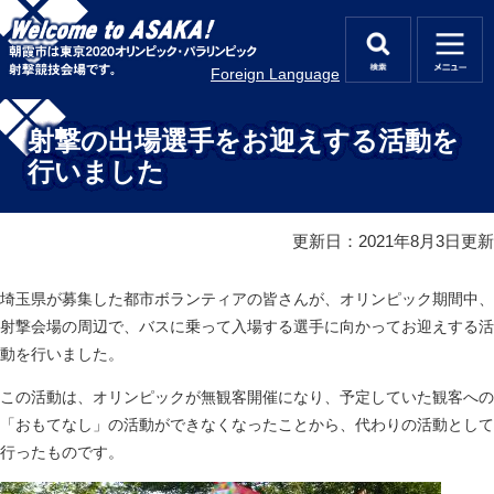
ペ
メ
ー
ニ
ジ
ュ
検
メ
Foreign Language
の
ー
索
ニ
先
を
本
ュ
頭
飛
文
射撃の出場選手をお迎えする活動を
ー
で
ば
行いました
す
し
。
て
本
更新日：2021年8月3日更新
文
へ
埼玉県が募集した都市ボランティアの皆さんが、オリンピック期間中、
射撃会場の周辺で、バスに乗って入場する選手に向かってお迎えする活
動を行いました。
この活動は、オリンピックが無観客開催になり、予定していた観客への
「おもてなし」の活動ができなくなったことから、代わりの活動として
行ったものです。