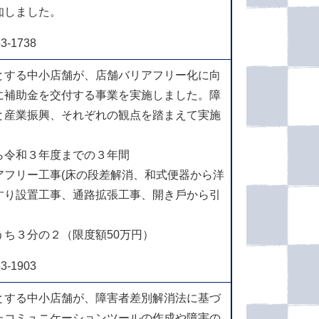
知しました。
-1738
とする中⼩店舗が、店舗バリアフリー化に向
に補助⾦を交付する事業を実施しました。障
と産業振興、それぞれの観点を踏まえて実施
ら令和３年度までの３年間
アフリー⼯事(床の段差解消、和式便器から洋
すり設置⼯事、通路拡張⼯事、開き⼾から引
ち３分の２（限度額50万円）
-1903
とする中⼩店舗が、障害者差別解消法に基づ
たコミュニケーションツールの作成や障害の