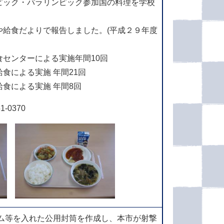
ピック・パラリンピック参加国の料理を学校
や給食だよりで報告しました。(平成２９年度
センターによる実施年間10回
⾷による実施 年間21回
⾷による実施 年間8回
-0370
レム等を入れた公用封筒を作成し、本市が射撃