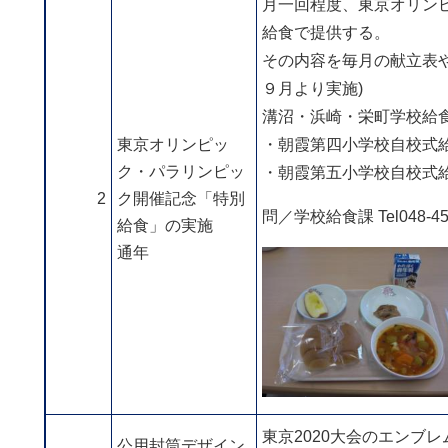
月一回程度、東京オリン
給食で提供する。
その内容を毎月の献立表
９月より実施)
溝沼・浜崎・栄町学校給食
東京オリンピッ
・朝霞第四⼩学校⾃校式給
ク・パラリンピッ
・朝霞第五小学校⾃校式給
2
ク開催記念「特別
問／学校給⾷課 Tel048-451
給食」の実施
通年
東京2020大会のエンブ
公用封筒デザイン