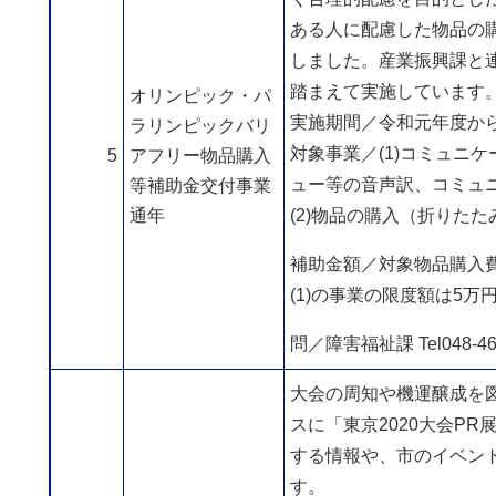
ある⼈に配慮した物品の
しました。産業振興課と
踏まえて実施しています
オリンピック・パ
実施期間／令和元年度か
ラリンピックバリ
対象事業／(1)コミュニ
5
アフリー物品購⼊
ュー等の⾳声訳、コミュ
等補助⾦交付事業
通年
(2)物品の購⼊（折りた
補助金額／対象物品購入
(1)の事業の限度額は5万
問／障害福祉課 Tel048-463
大会の周知や機運醸成を
スに「東京2020大会PR
する情報や、市のイベン
す。