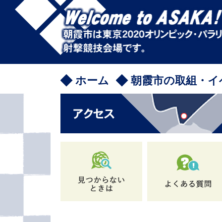
ペ
メ
ー
ニ
ジ
ュ
の
ー
先
を
頭
飛
で
ば
ホーム
朝霞市の取組・イ
す
し
。
て
本
文
へ