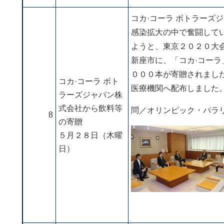
コカ·コーラ ボトラーズ
感染拡大の中で奮闘して
ようと、東京２０２０大
新座市に、「コカ·コーラ
０００本が寄贈されまし
コカ·コーラ ボト
医療機関へ配布しました
ラーズジャパン株
式会社から飲料等
問／オリンピック・パラリンピッ
8
の寄贈
５月２８日（木曜
日）