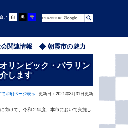
G
合い
白
黒
青
o
o
g
l
e
カ
ス
大会関連情報
朝霞市の魅力
タ
ム
検
索
市オリンピック・パラリン
紹介します
字で印刷ページ表示
更新日：2021年3月31日更新
催に向けて、令和２年度、本市において実施し