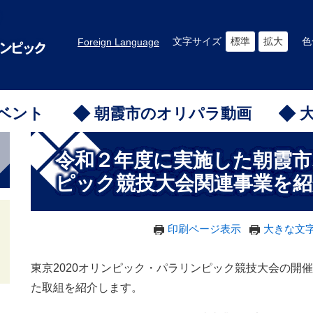
文字サイズ
標準
拡大
色
Foreign Language
ベント
朝霞市のオリパラ動画
本
令和２年度に実施した朝霞
文
ピック競技大会関連事業を
印刷ページ表示
大きな文
東京2020オリンピック・パラリンピック競技大会の開
た取組を紹介します。