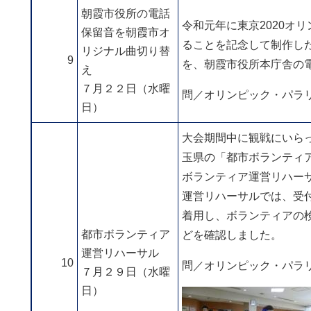
朝霞市役所の電話
令和元年に東京2020オ
保留音を朝霞市オ
ることを記念して制作し
リジナル曲切り替
9
を、朝霞市役所本庁舎の
え
７月２２日（水曜
問／オリンピック・パラリンピッ
日）
大会期間中に観戦にいら
玉県の「都市ボランティ
ボランティア運営リハー
運営リハーサルでは、受
着用し、ボランティアの
都市ボランティア
どを確認しました。
運営リハーサル
10
問／オリンピック・パラリンピッ
７月２９日（水曜
日）