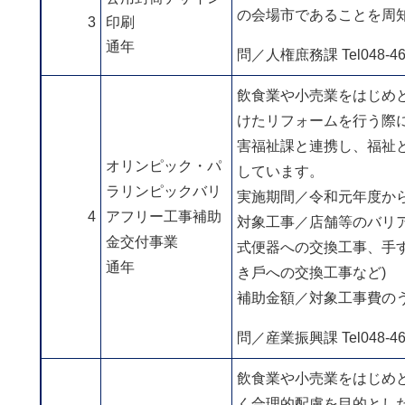
の会場市であることを周
3
印刷
通年
問／⼈権庶務課 Tel048-463
飲⾷業や⼩売業をはじめ
けたリフォームを⾏う際
害福祉課と連携し、福祉
オリンピック・パ
しています。
ラリンピックバリ
実施期間／令和元年度か
4
アフリー⼯事補助
対象⼯事／店舗等のバリ
⾦交付事業
式便器への交換⼯事、⼿
通年
き⼾への交換⼯事など)
補助⾦額／対象⼯事費のう
問／産業振興課 Tel048-463
飲⾷業や⼩売業をはじめ
く合理的配慮を⽬的とし