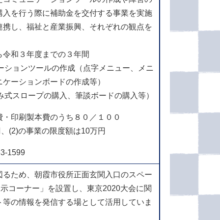
購⼊を⾏う際に補助⾦を交付する事業を実施
連携し、福祉と産業振興、それぞれの観点を
。
ら令和３年度までの３年間
ケーションツールの作成（点字メニュー、メニ
ニケーションボードの作成等）
たみ式スロープの購⼊、筆談ボードの購⼊等）
費・印刷製本費のうち８０／１００
円、(2)の事業の限度額は10万円
-1599
図るため、朝霞市役所正面玄関入口のスペー
展示コーナー」を設置し、東京2020大会に関
ト等の情報を発信する場として活用していま