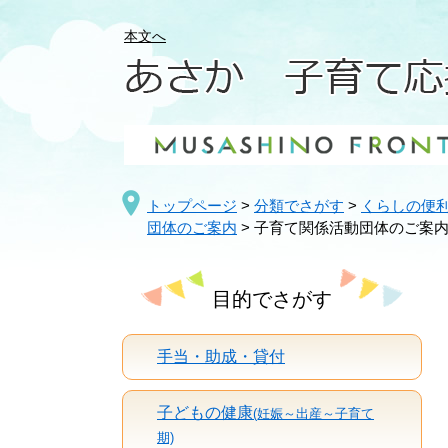
ペ
メ
ー
ニ
本文へ
ジ
ュ
の
ー
先
を
頭
飛
で
ば
す
し
。
て
トップページ
>
分類でさがす
>
くらしの便
本
団体のご案内
>
子育て関係活動団体のご案
文
へ
目的でさがす
手当・助成・貸付
子どもの健康
(妊娠～出産～子育て
期)