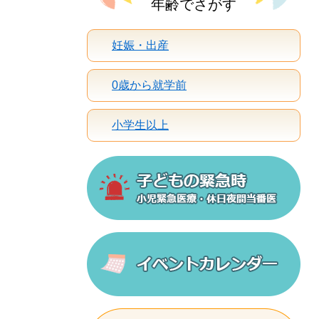
年齢でさがす
妊娠・出産
0歳から就学前
小学生以上