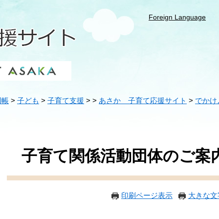
Foreign Language
利帳
>
子ども
>
子育て支援
>
>
あさか 子育て応援サイト
>
でかけ
内
本
文
子育て関係活動団体のご案
印刷ページ表示
大きな文