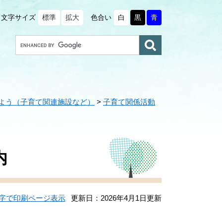
文字サイズ
標準
拡大
色合い
白
黒
青
G
o
o
g
l
e
よう（子育て関連施設など）
>
子育て関係活動
カ
ス
タ
ム
検
内
索
字で印刷ページ表示
更新日：2026年4月1日更新