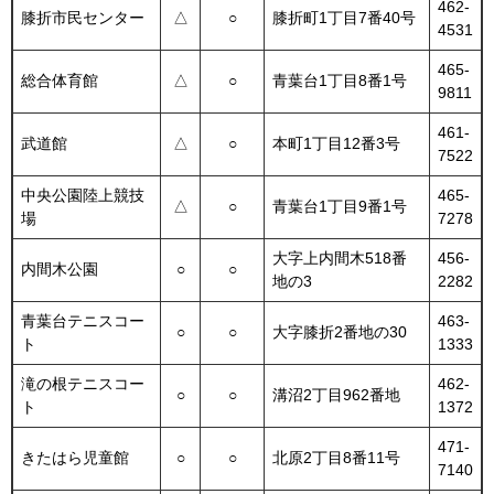
462-
膝折市民センター
△
○
膝折町1丁目7番40号
4531
465-
総合体育館
△
○
青葉台1丁目8番1号
9811
461-
武道館
△
○
本町1丁目12番3号
7522
中央公園陸上競技
465-
△
○
青葉台1丁目9番1号
場
7278
大字上内間木518番
456-
内間木公園
○
○
地の3
2282
青葉台テニスコー
463-
○
○
大字膝折2番地の30
ト
1333
滝の根テニスコー
462-
○
○
溝沼2丁目962番地
ト
1372
471-
きたはら児童館
○
○
北原2丁目8番11号
7140