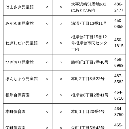
大字浜崎51番地の1
486-
はまさき児童館
○
○
はあとぴあ内
2477
450-
みぞぬま児童館
○
○
溝沼7丁目13番11号
0858
根岸台2丁目15番12
450-
ねぎしだい児童館
○
○
号根岸台市民センタ
1815
ー内
458-
ひざおり児童館
○
○
膝折町1丁目7番40号
6969
487-
ほんちょう児童館
○
○
本町2丁目3番22号
8582
464-
根岸台保育園
○
○
根岸台8丁目2番41号
8710
464-
本町保育園
○
○
本町1丁目20番4号
3750
465-
栄町保育園
○
○
栄町1丁目5番43号