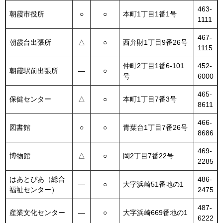
463-
朝霞市役所
○
○
本町1丁目1番1号
1111
467-
朝霞台出張所
△
○
西弁財1丁目9番26号
1115
仲町2丁目1番6-101
452-
朝霞駅前出張所
―
○
号
6000
465-
保健センター
△
○
本町1丁目7番3号
8611
466-
図書館
○
○
青葉台1丁目7番26号
8686
469-
博物館
△
○
岡2丁目7番22号
2285
はあとぴあ（総合
486-
―
○
大字浜崎51番地の1
福祉センター）
2475
487-
産業文化センター
―
○
大字浜崎669番地の1
6222