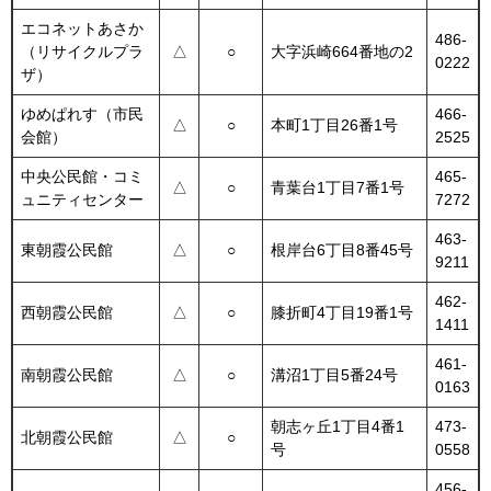
エコネットあさか
486-
（リサイクルプラ
△
○
大字浜崎664番地の2
0222
ザ）
ゆめぱれす（市民
466-
△
○
本町1丁目26番1号
会館）
2525
中央公民館・コミ
465-
△
○
青葉台1丁目7番1号
ュニティセンター
7272
463-
東朝霞公民館
△
○
根岸台6丁目8番45号
9211
462-
西朝霞公民館
△
○
膝折町4丁目19番1号
1411
461-
南朝霞公民館
△
○
溝沼1丁目5番24号
0163
朝志ヶ丘1丁目4番1
473-
北朝霞公民館
△
○
号
0558
456-