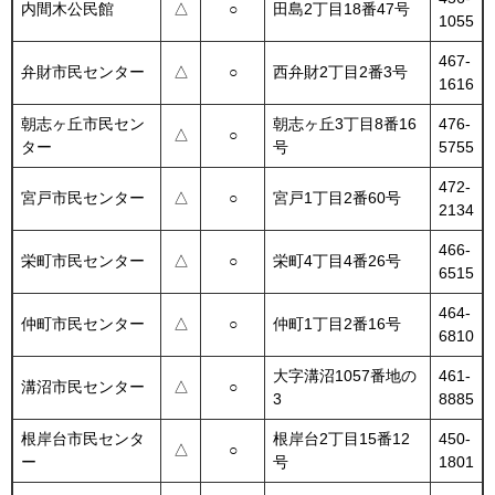
内間木公民館
△
○
田島2丁目18番47号
1055
467-
弁財市民センター
△
○
西弁財2丁目2番3号
1616
朝志ヶ丘市民セン
朝志ヶ丘3丁目8番16
476-
△
○
ター
号
5755
472-
宮戸市民センター
△
○
宮戸1丁目2番60号
2134
466-
栄町市民センター
△
○
栄町4丁目4番26号
6515
464-
仲町市民センター
△
○
仲町1丁目2番16号
6810
大字溝沼1057番地の
461-
溝沼市民センター
△
○
3
8885
根岸台市民センタ
根岸台2丁目15番12
450-
△
○
ー
号
1801