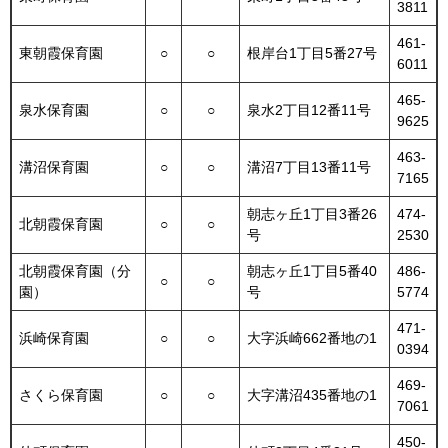
3811
461-
東朝霞保育園
○
○
根岸台1丁目5番27号
6011
465-
泉水保育園
○
○
泉水2丁目12番11号
9625
463-
溝沼保育園
○
○
溝沼7丁目13番11号
7165
朝志ヶ丘1丁目3番26
474-
北朝霞保育園
○
○
号
2530
北朝霞保育園（分
朝志ヶ丘1丁目5番40
486-
○
○
園）
号
5774
471-
浜崎保育園
○
○
大字浜崎662番地の1
0394
469-
さくら保育園
○
○
大字溝沼435番地の1
7061
450-