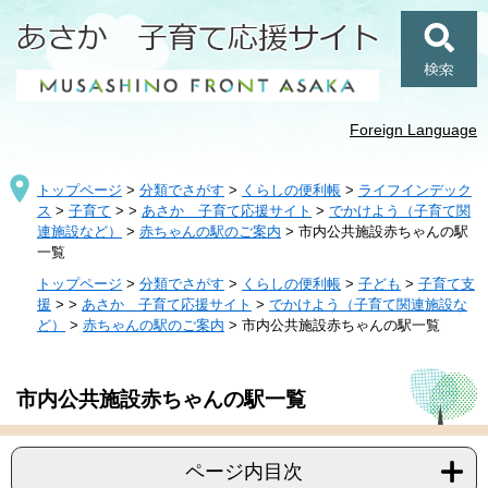
ペ
メ
ー
ニ
ジ
ュ
検
の
ー
索
先
を
頭
飛
Foreign Language
で
ば
す
し
トップページ
>
分類でさがす
>
くらしの便利帳
>
ライフインデック
。
て
ス
>
子育て
>
>
あさか 子育て応援サイト
>
でかけよう（子育て関
本
連施設など）
>
赤ちゃんの駅のご案内
>
市内公共施設赤ちゃんの駅
文
一覧
へ
トップページ
>
分類でさがす
>
くらしの便利帳
>
子ども
>
子育て支
援
>
>
あさか 子育て応援サイト
>
でかけよう（子育て関連施設な
ど）
>
赤ちゃんの駅のご案内
>
市内公共施設赤ちゃんの駅一覧
本
市内公共施設赤ちゃんの駅一覧
文
ページ内目次