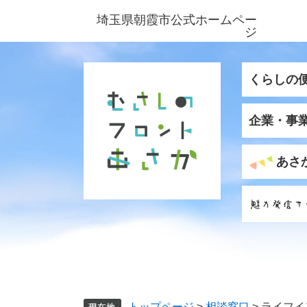
ペ
メ
埼玉県朝霞市公式ホームペー
ー
ニ
ジ
ジ
ュ
の
ー
先
を
くらしの
頭
飛
で
ば
企業・事
す
し
。
て
本
あさ
文
へ
トップページ
>
相談窓口
>
ライフイ