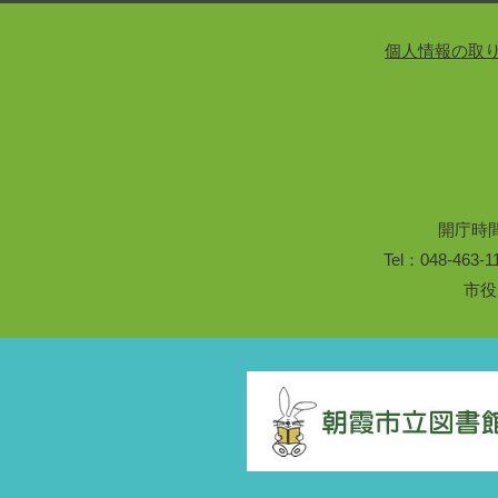
個人情報の取
開庁時
Tel：048-46
市役