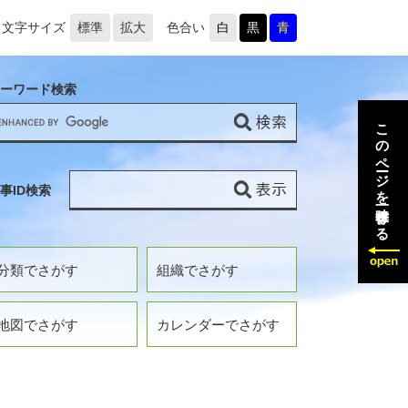
文字サイズ
標準
拡大
色合い
白
黒
青
ーワード検索
このページを一時保存する
事ID検索
分類でさがす
組織でさがす
地図でさがす
カレンダーでさがす