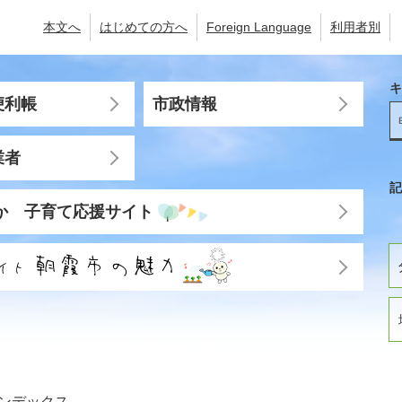
本文へ
はじめての方へ
Foreign Language
利用者別
キ
便利帳
市政情報
業者
記
か 子育て応援サイト
ンデックス