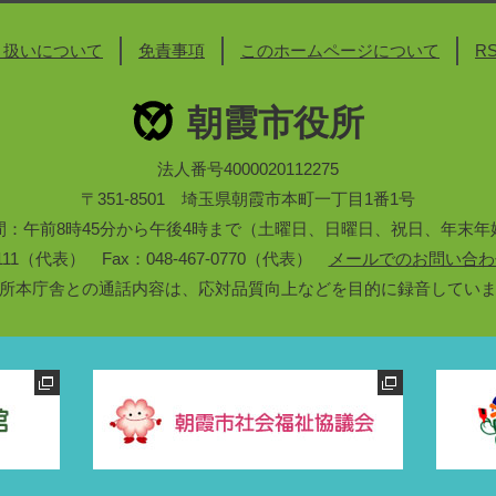
り扱いについて
免責事項
このホームページについて
R
朝霞市役所
法人番号4000020112275
〒351-8501 埼玉県朝霞市本町一丁目1番1号
間：午前8時45分から午後4時まで（土曜日、日曜日、祝日、年末年
3-1111（代表） Fax：048-467-0770（代表）
メールでのお問い合わ
所本庁舎との通話内容は、応対品質向上などを目的に録音してい