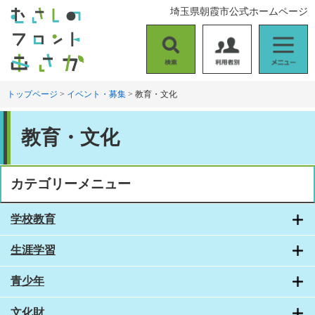
ペ
メ
埼玉県朝霞市公式ホームページ
ー
ニ
ジ
ュ
の
ー
検
利
メ
先
を
索
用
ニ
頭
飛
者
ュ
トップページ
>
イベント・募集
>
教育・文化
で
ば
別
ー
す
し
本
。
て
教育・文化
文
本
文
へ
カテゴリーメニュー
学校教育
生涯学習
青少年
文化財