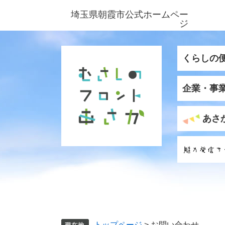
ペ
メ
埼玉県朝霞市公式ホームペー
ー
ニ
ジ
ジ
ュ
の
ー
先
を
くらしの
頭
飛
で
ば
企業・事
す
し
。
て
本
あさ
文
へ
トップページ
>
お問い合わせ