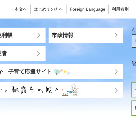
本文へ
はじめての方へ
Foreign Language
利用者別
キ
便利帳
市政情報
業者
記
か 子育て応援サイト