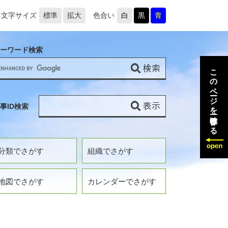
文字サイズ
標準
拡大
色合い
白
黒
青
ーワード検索
このページを一時保存する
事ID検索
分類でさがす
組織でさがす
地図でさがす
カレンダーでさがす