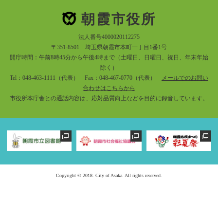
朝霞市役所
法人番号4000020112275
〒351-8501 埼玉県朝霞市本町一丁目1番1号
開庁時間：午前8時45分から午後4時まで（土曜日、日曜日、祝日、年末年始
除く）
Tel：048-463-1111（代表） Fax：048-467-0770（代表）
メールでのお問い
合わせはこちらから
市役所本庁舎との通話内容は、応対品質向上などを目的に録音しています。
Copyright © 2018. City of Asaka. All rights reserved.