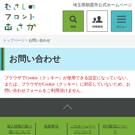
ペ
メ
埼玉県朝霞市公式ホームページ
ー
ニ
ジ
ュ
の
ー
検
利
メ
先
を
索
用
ニ
頭
飛
者
ュ
トップページ
>
お問い合わせ
で
ば
別
ー
す
し
本
。
て
お問い合わせ
文
本
文
へ
ブラウザでCookie（クッキー）が使用できる設定になっていない、
または、ブラウザがCookie（クッキー）に対応していないため、お
問い合わせフォームをご利用頂けません。
個人情報の取り
免責事項
このホームペー
RSS配信につい
扱いについて
ジについて
て