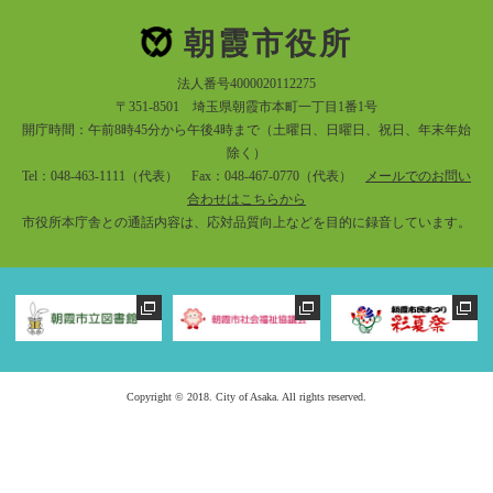
朝霞市役所
法人番号4000020112275
〒351-8501 埼玉県朝霞市本町一丁目1番1号
開庁時間：午前8時45分から午後4時まで（土曜日、日曜日、祝日、年末年始
除く）
Tel：048-463-1111（代表） Fax：048-467-0770（代表）
メールでのお問い
合わせはこちらから
市役所本庁舎との通話内容は、応対品質向上などを目的に録音しています。
Copyright © 2018. City of Asaka. All rights reserved.