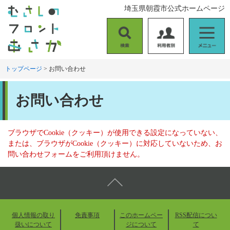
ペ
メ
埼玉県朝霞市公式ホームページ
ー
ニ
ジ
ュ
の
ー
検
利
メ
先
を
索
用
ニ
頭
飛
者
ュ
トップページ
>
お問い合わせ
で
ば
別
ー
す
し
本
。
て
お問い合わせ
文
本
文
へ
ブラウザでCookie（クッキー）が使用できる設定になっていない、
または、ブラウザがCookie（クッキー）に対応していないため、お
問い合わせフォームをご利用頂けません。
個人情報の取り
免責事項
このホームペー
RSS配信につい
扱いについて
ジについて
て