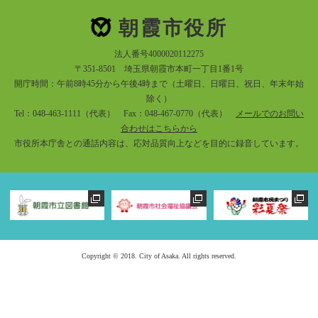
朝霞市役所
法人番号4000020112275
〒351-8501 埼玉県朝霞市本町一丁目1番1号
開庁時間：午前8時45分から午後4時まで（土曜日、日曜日、祝日、年末年始
除く）
Tel：048-463-1111（代表） Fax：048-467-0770（代表）
メールでのお問い
合わせはこちらから
市役所本庁舎との通話内容は、応対品質向上などを目的に録音しています。
Copyright © 2018. City of Asaka. All rights reserved.