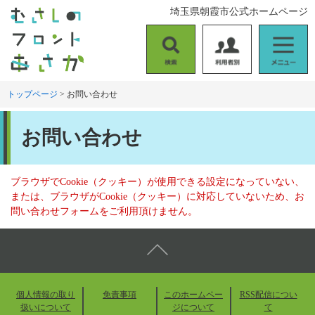
ペ
メ
埼玉県朝霞市公式ホームページ
ー
ニ
ジ
ュ
の
ー
検
利
メ
先
を
索
用
ニ
頭
飛
者
ュ
トップページ
>
お問い合わせ
で
ば
別
ー
す
し
本
。
て
お問い合わせ
文
本
文
へ
ブラウザでCookie（クッキー）が使用できる設定になっていない、
または、ブラウザがCookie（クッキー）に対応していないため、お
問い合わせフォームをご利用頂けません。
個人情報の取り
免責事項
このホームペー
RSS配信につい
扱いについて
ジについて
て