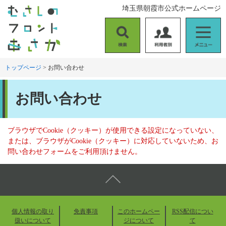
ペ
メ
埼玉県朝霞市公式ホームページ
ー
ニ
ジ
ュ
の
ー
検
利
メ
先
を
索
用
ニ
頭
飛
者
ュ
トップページ
>
お問い合わせ
で
ば
別
ー
す
し
本
。
て
お問い合わせ
文
本
文
へ
ブラウザでCookie（クッキー）が使用できる設定になっていない、
または、ブラウザがCookie（クッキー）に対応していないため、お
問い合わせフォームをご利用頂けません。
個人情報の取り
免責事項
このホームペー
RSS配信につい
扱いについて
ジについて
て