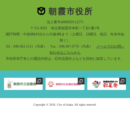
朝霞市役所
法人番号4000020112275
〒351-8501 埼玉県朝霞市本町一丁目1番1号
開庁時間：午前8時45分から午後4時まで（土曜日、日曜日、祝日、年末年始
除く）
Tel：048-463-1111（代表） Fax：048-467-0770（代表）
メールでのお問い
合わせはこちらから
市役所本庁舎との通話内容は、応対品質向上などを目的に録音しています。
Copyright © 2018. City of Asaka. All rights reserved.