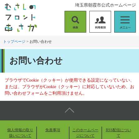
ペ
メ
埼玉県朝霞市公式ホームページ
ー
ニ
ジ
ュ
の
ー
検
利
メ
先
を
索
用
ニ
頭
飛
者
ュ
トップページ
>
お問い合わせ
で
ば
別
ー
す
し
本
。
て
お問い合わせ
文
本
文
へ
ブラウザでCookie（クッキー）が使用できる設定になっていない、
または、ブラウザがCookie（クッキー）に対応していないため、お
問い合わせフォームをご利用頂けません。
個人情報の取り
免責事項
このホームペー
RSS配信につい
扱いについて
ジについて
て