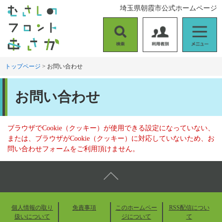
ペ
メ
埼玉県朝霞市公式ホームページ
ー
ニ
ジ
ュ
の
ー
検
利
メ
先
を
索
用
ニ
頭
飛
者
ュ
トップページ
>
お問い合わせ
で
ば
別
ー
す
し
本
。
て
お問い合わせ
文
本
文
へ
ブラウザでCookie（クッキー）が使用できる設定になっていない、
または、ブラウザがCookie（クッキー）に対応していないため、お
問い合わせフォームをご利用頂けません。
個人情報の取り
免責事項
このホームペー
RSS配信につい
扱いについて
ジについて
て