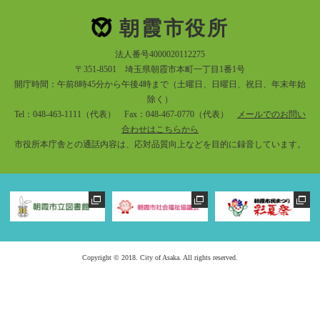
朝霞市役所
法人番号4000020112275
〒351-8501 埼玉県朝霞市本町一丁目1番1号
開庁時間：午前8時45分から午後4時まで（土曜日、日曜日、祝日、年末年始
除く）
Tel：048-463-1111（代表） Fax：048-467-0770（代表）
メールでのお問い
合わせはこちらから
市役所本庁舎との通話内容は、応対品質向上などを目的に録音しています。
Copyright © 2018. City of Asaka. All rights reserved.