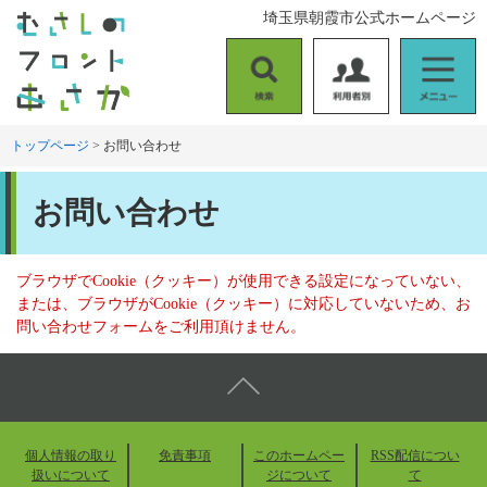
ペ
メ
埼玉県朝霞市公式ホームページ
ー
ニ
ジ
ュ
の
ー
検
利
メ
先
を
索
用
ニ
頭
飛
者
ュ
トップページ
>
お問い合わせ
で
ば
別
ー
す
し
本
。
て
お問い合わせ
文
本
文
へ
ブラウザでCookie（クッキー）が使用できる設定になっていない、
または、ブラウザがCookie（クッキー）に対応していないため、お
問い合わせフォームをご利用頂けません。
個人情報の取り
免責事項
このホームペー
RSS配信につい
扱いについて
ジについて
て