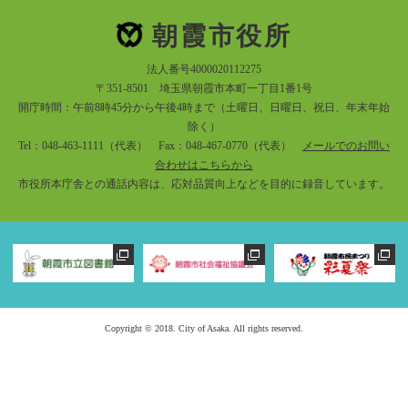
朝霞市役所
法人番号4000020112275
〒351-8501 埼玉県朝霞市本町一丁目1番1号
開庁時間：午前8時45分から午後4時まで（土曜日、日曜日、祝日、年末年始
除く）
Tel：048-463-1111（代表） Fax：048-467-0770（代表）
メールでのお問い
合わせはこちらから
市役所本庁舎との通話内容は、応対品質向上などを目的に録音しています。
Copyright © 2018. City of Asaka. All rights reserved.