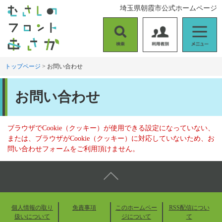
ペ
メ
埼玉県朝霞市公式ホームページ
ー
ニ
ジ
ュ
の
ー
検
利
メ
先
を
索
用
ニ
頭
飛
者
ュ
トップページ
>
お問い合わせ
で
ば
別
ー
す
し
本
。
て
お問い合わせ
文
本
文
へ
ブラウザでCookie（クッキー）が使用できる設定になっていない、
または、ブラウザがCookie（クッキー）に対応していないため、お
問い合わせフォームをご利用頂けません。
個人情報の取り
免責事項
このホームペー
RSS配信につい
扱いについて
ジについて
て