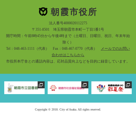
朝霞市役所
法人番号4000020112275
〒351-8501 埼玉県朝霞市本町一丁目1番1号
開庁時間：午前8時45分から午後4時まで（土曜日、日曜日、祝日、年末年始
除く）
Tel：048-463-1111（代表） Fax：048-467-0770（代表）
メールでのお問い
合わせはこちらから
市役所本庁舎との通話内容は、応対品質向上などを目的に録音しています。
Copyright © 2018. City of Asaka. All rights reserved.