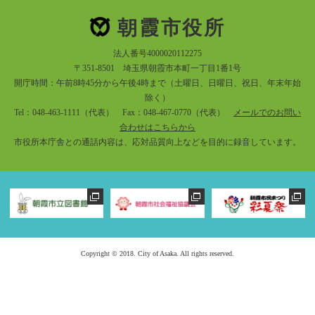
朝霞市役所
法人番号4000020112275
〒351-8501 埼玉県朝霞市本町一丁目1番1号
開庁時間：午前8時45分から午後4時まで（土曜日、日曜日、祝日、年末年始
除く）
Tel：048-463-1111（代表） Fax：048-467-0770（代表）
メールでのお問い
合わせはこちらから
市役所本庁舎との通話内容は、応対品質向上などを目的に録音しています。
Copyright © 2018. City of Asaka. All rights reserved.