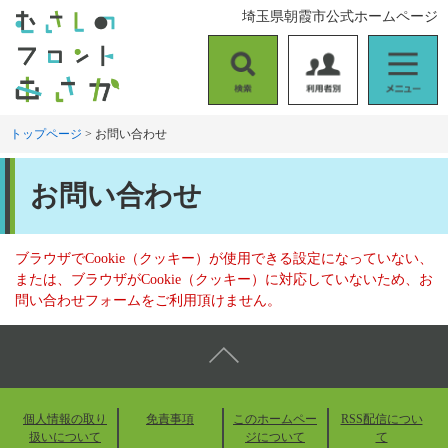
ペ
メ
埼玉県朝霞市公式ホームページ
ー
ニ
ジ
ュ
の
ー
検
利
メ
先
を
索
用
ニ
頭
飛
者
ュ
トップページ
>
お問い合わせ
で
ば
別
ー
す
し
本
。
て
お問い合わせ
文
本
文
へ
ブラウザでCookie（クッキー）が使用できる設定になっていない、
または、ブラウザがCookie（クッキー）に対応していないため、お
問い合わせフォームをご利用頂けません。
個人情報の取り
免責事項
このホームペー
RSS配信につい
扱いについて
ジについて
て