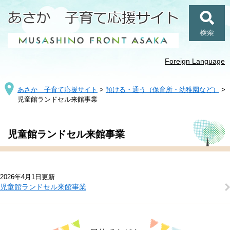
ペ
メ
ー
ニ
ジ
ュ
検
の
ー
索
先
を
頭
飛
Foreign Language
で
ば
す
し
あさか 子育て応援サイト
>
預ける・通う（保育所・幼稚園など）
>
。
て
児童館ランドセル来館事業
本
文
へ
本
児童館ランドセル来館事業
文
2026年4月1日更新
児童館ランドセル来館事業