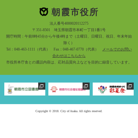
朝霞市役所
法人番号4000020112275
〒351-8501 埼玉県朝霞市本町一丁目1番1号
開庁時間：午前8時45分から午後4時まで（土曜日、日曜日、祝日、年末年始
除く）
Tel：048-463-1111（代表） Fax：048-467-0770（代表）
メールでのお問い
合わせはこちらから
市役所本庁舎との通話内容は、応対品質向上などを目的に録音しています。
Copyright © 2018. City of Asaka. All rights reserved.