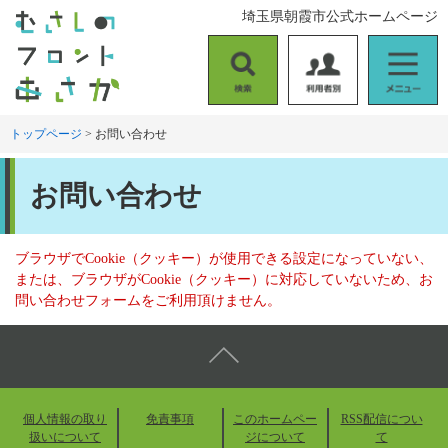
ペ
メ
埼玉県朝霞市公式ホームページ
ー
ニ
ジ
ュ
の
ー
検
利
メ
先
を
索
用
ニ
頭
飛
者
ュ
トップページ
>
お問い合わせ
で
ば
別
ー
す
し
本
。
て
お問い合わせ
文
本
文
へ
ブラウザでCookie（クッキー）が使用できる設定になっていない、
または、ブラウザがCookie（クッキー）に対応していないため、お
問い合わせフォームをご利用頂けません。
個人情報の取り
免責事項
このホームペー
RSS配信につい
扱いについて
ジについて
て