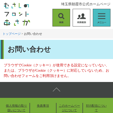
ペ
メ
埼玉県朝霞市公式ホームページ
ー
ニ
ジ
ュ
の
ー
検
利
メ
先
を
索
用
ニ
頭
飛
者
ュ
トップページ
>
お問い合わせ
で
ば
別
ー
す
し
本
。
て
お問い合わせ
文
本
文
へ
ブラウザでCookie（クッキー）が使用できる設定になっていない、
または、ブラウザがCookie（クッキー）に対応していないため、お
問い合わせフォームをご利用頂けません。
個人情報の取り
免責事項
このホームペー
RSS配信につい
扱いについて
ジについて
て