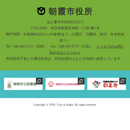
朝霞市役所
法人番号4000020112275
〒351-8501 埼玉県朝霞市本町一丁目1番1号
開庁時間：午前8時45分から午後4時まで（土曜日、日曜日、祝日、年末年始
除く）
Tel：048-463-1111（代表） Fax：048-467-0770（代表）
メールでのお問い
合わせはこちらから
市役所本庁舎との通話内容は、応対品質向上などを目的に録音しています。
Copyright © 2018. City of Asaka. All rights reserved.