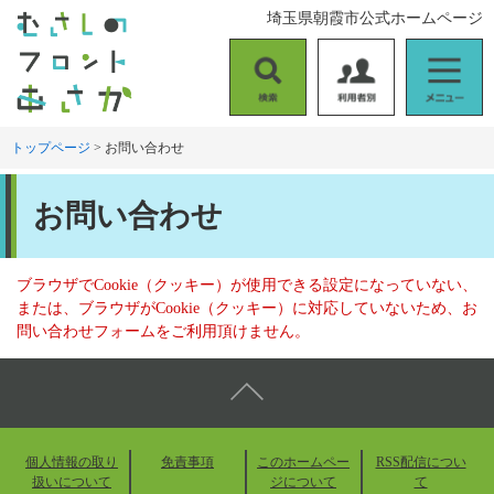
ペ
メ
埼玉県朝霞市公式ホームページ
ー
ニ
ジ
ュ
の
ー
検
利
メ
先
を
索
用
ニ
頭
飛
者
ュ
トップページ
>
お問い合わせ
で
ば
別
ー
す
し
本
。
て
お問い合わせ
文
本
文
へ
ブラウザでCookie（クッキー）が使用できる設定になっていない、
または、ブラウザがCookie（クッキー）に対応していないため、お
問い合わせフォームをご利用頂けません。
個人情報の取り
免責事項
このホームペー
RSS配信につい
扱いについて
ジについて
て