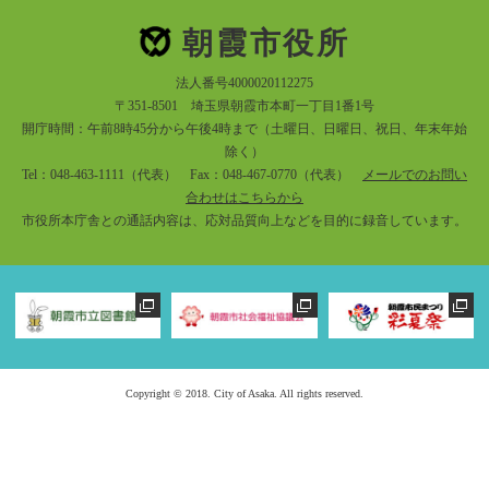
朝霞市役所
法人番号4000020112275
〒351-8501 埼玉県朝霞市本町一丁目1番1号
開庁時間：午前8時45分から午後4時まで（土曜日、日曜日、祝日、年末年始
除く）
Tel：048-463-1111（代表） Fax：048-467-0770（代表）
メールでのお問い
合わせはこちらから
市役所本庁舎との通話内容は、応対品質向上などを目的に録音しています。
Copyright © 2018. City of Asaka. All rights reserved.