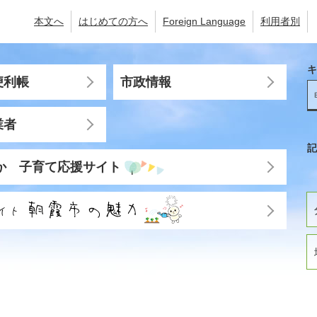
本文へ
はじめての方へ
Foreign Language
利用者別
キ
便利帳
市政情報
業者
記
か 子育て応援サイト