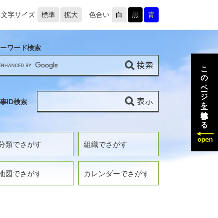
文字サイズ
標準
拡大
色合い
白
黒
青
ーワード検索
このページを一時保存する
事ID検索
分類でさがす
組織でさがす
地図でさがす
カレンダーでさがす