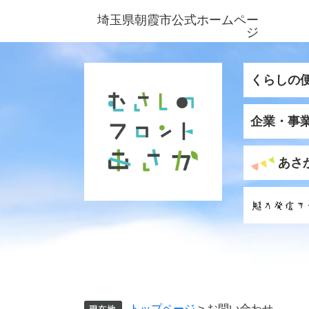
ペ
メ
埼玉県朝霞市公式ホームペー
ー
ニ
ジ
ジ
ュ
の
ー
先
を
くらしの
頭
飛
で
ば
企業・事
す
し
。
て
本
あさ
文
へ
トップページ
>
お問い合わせ