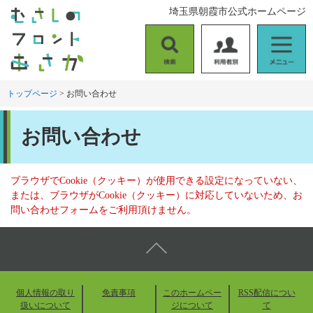
ペ
メ
埼玉県朝霞市公式ホームページ
ー
ニ
ジ
ュ
の
ー
検
利
メ
先
を
索
用
ニ
頭
飛
者
ュ
トップページ
>
お問い合わせ
で
ば
別
ー
す
し
本
。
て
お問い合わせ
文
本
文
へ
ブラウザでCookie（クッキー）が使用できる設定になっていない、
または、ブラウザがCookie（クッキー）に対応していないため、お
問い合わせフォームをご利用頂けません。
個人情報の取り
免責事項
このホームペー
RSS配信につい
扱いについて
ジについて
て