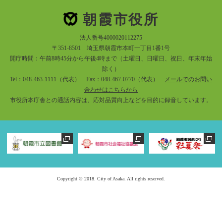
朝霞市役所
法人番号4000020112275
〒351-8501 埼玉県朝霞市本町一丁目1番1号
開庁時間：午前8時45分から午後4時まで（土曜日、日曜日、祝日、年末年始
除く）
Tel：048-463-1111（代表） Fax：048-467-0770（代表）
メールでのお問い
合わせはこちらから
市役所本庁舎との通話内容は、応対品質向上などを目的に録音しています。
Copyright © 2018. City of Asaka. All rights reserved.