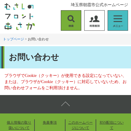
ペ
メ
埼玉県朝霞市公式ホームページ
ー
ニ
ジ
ュ
の
ー
検
利
メ
先
を
索
用
ニ
頭
飛
者
ュ
トップページ
>
お問い合わせ
で
ば
別
ー
す
し
本
。
て
お問い合わせ
文
本
文
へ
ブラウザでCookie（クッキー）が使用できる設定になっていない、
または、ブラウザがCookie（クッキー）に対応していないため、お
問い合わせフォームをご利用頂けません。
個人情報の取り
免責事項
このホームペー
RSS配信につい
扱いについて
ジについて
て