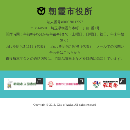
朝霞市役所
法人番号4000020112275
〒351-8501 埼玉県朝霞市本町一丁目1番1号
開庁時間：午前8時45分から午後4時まで（土曜日、日曜日、祝日、年末年始
除く）
Tel：048-463-1111（代表） Fax：048-467-0770（代表）
メールでのお問い
合わせはこちらから
市役所本庁舎との通話内容は、応対品質向上などを目的に録音しています。
Copyright © 2018. City of Asaka. All rights reserved.