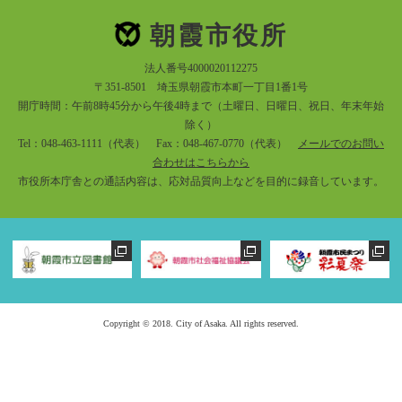
朝霞市役所
法人番号4000020112275
〒351-8501 埼玉県朝霞市本町一丁目1番1号
開庁時間：午前8時45分から午後4時まで（土曜日、日曜日、祝日、年末年始
除く）
Tel：048-463-1111（代表） Fax：048-467-0770（代表）
メールでのお問い
合わせはこちらから
市役所本庁舎との通話内容は、応対品質向上などを目的に録音しています。
Copyright © 2018. City of Asaka. All rights reserved.