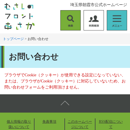
ペ
メ
埼玉県朝霞市公式ホームページ
ー
ニ
ジ
ュ
の
ー
検
利
メ
先
を
索
用
ニ
頭
飛
者
ュ
トップページ
>
お問い合わせ
で
ば
別
ー
す
し
本
。
て
お問い合わせ
文
本
文
へ
ブラウザでCookie（クッキー）が使用できる設定になっていない、
または、ブラウザがCookie（クッキー）に対応していないため、お
問い合わせフォームをご利用頂けません。
個人情報の取り
免責事項
このホームペー
RSS配信につい
扱いについて
ジについて
て