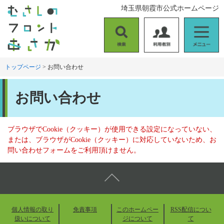
ペ
メ
埼玉県朝霞市公式ホームページ
ー
ニ
ジ
ュ
の
ー
検
利
メ
先
を
索
用
ニ
頭
飛
者
ュ
トップページ
>
お問い合わせ
で
ば
別
ー
す
し
本
。
て
お問い合わせ
文
本
文
へ
ブラウザでCookie（クッキー）が使用できる設定になっていない、
または、ブラウザがCookie（クッキー）に対応していないため、お
問い合わせフォームをご利用頂けません。
個人情報の取り
免責事項
このホームペー
RSS配信につい
扱いについて
ジについて
て