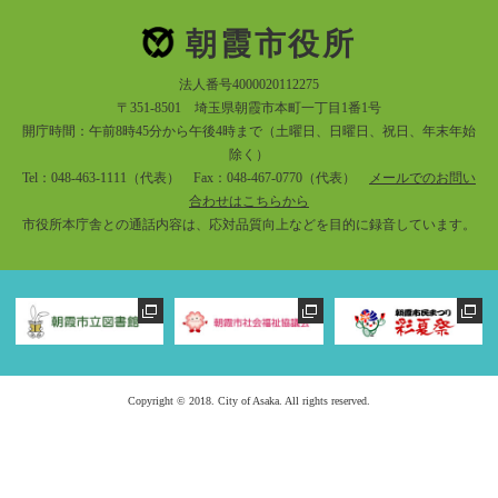
朝霞市役所
法人番号4000020112275
〒351-8501 埼玉県朝霞市本町一丁目1番1号
開庁時間：午前8時45分から午後4時まで（土曜日、日曜日、祝日、年末年始
除く）
Tel：048-463-1111（代表） Fax：048-467-0770（代表）
メールでのお問い
合わせはこちらから
市役所本庁舎との通話内容は、応対品質向上などを目的に録音しています。
Copyright © 2018. City of Asaka. All rights reserved.