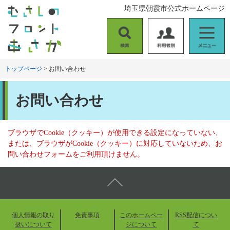
ペ
メ
埼玉県朝霞市公式ホームページ
ー
ニ
ジ
ュ
の
ー
検
利
メ
先
を
索
用
ニ
頭
飛
者
ュ
トップページ
>
お問い合わせ
で
ば
別
ー
す
し
本
。
て
お問い合わせ
文
本
文
へ
ブラウザでCookie（クッキー）が使用できる設定になっていない、
または、ブラウザがCookie（クッキー）に対応していないため、お
問い合わせフォームをご利用頂けません。
個人情報の取り
免責事項
このホームペー
RSS配信につい
扱いについて
ジについて
て