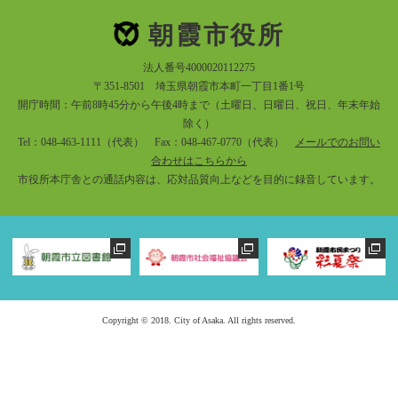
朝霞市役所
法人番号4000020112275
〒351-8501 埼玉県朝霞市本町一丁目1番1号
開庁時間：午前8時45分から午後4時まで（土曜日、日曜日、祝日、年末年始
除く）
Tel：048-463-1111（代表） Fax：048-467-0770（代表）
メールでのお問い
合わせはこちらから
市役所本庁舎との通話内容は、応対品質向上などを目的に録音しています。
Copyright © 2018. City of Asaka. All rights reserved.