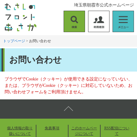
ペ
メ
埼玉県朝霞市公式ホームページ
ー
ニ
ジ
ュ
の
ー
検
利
メ
先
を
索
用
ニ
頭
飛
者
ュ
トップページ
>
お問い合わせ
で
ば
別
ー
す
し
本
。
て
お問い合わせ
文
本
文
へ
ブラウザでCookie（クッキー）が使用できる設定になっていない、
または、ブラウザがCookie（クッキー）に対応していないため、お
問い合わせフォームをご利用頂けません。
個人情報の取り
免責事項
このホームペー
RSS配信につい
扱いについて
ジについて
て