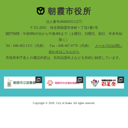
朝霞市役所
法人番号4000020112275
〒351-8501 埼玉県朝霞市本町一丁目1番1号
開庁時間：午前8時45分から午後4時まで（土曜日、日曜日、祝日、年末年始
除く）
Tel：048-463-1111（代表） Fax：048-467-0770（代表）
メールでのお問い
合わせはこちらから
市役所本庁舎との通話内容は、応対品質向上などを目的に録音しています。
Copyright © 2018. City of Asaka. All rights reserved.