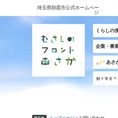
ペ
メ
埼玉県朝霞市公式ホームペー
ー
ニ
ジ
ジ
ュ
の
ー
先
を
くらしの
頭
飛
で
ば
企業・事
す
し
。
て
本
あさ
文
へ
トップページ
>
お問い合わせ