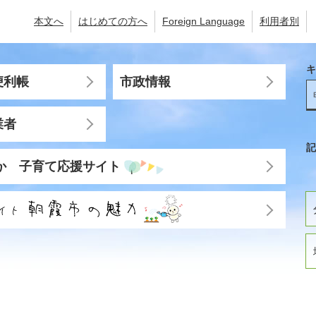
本文へ
はじめての方へ
Foreign Language
利用者別
キ
便利帳
市政情報
業者
記
か 子育て応援サイト