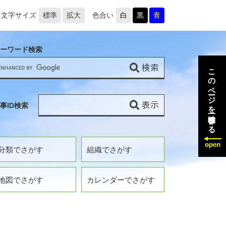
文字サイズ
標準
拡大
色合い
白
黒
青
ーワード検索
このページを一時保存する
事ID検索
分類でさがす
組織でさがす
地図でさがす
カレンダーでさがす