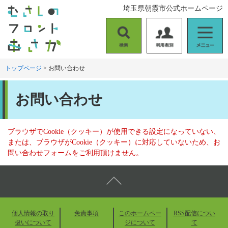
ペ
メ
埼玉県朝霞市公式ホームページ
ー
ニ
ジ
ュ
の
ー
検
利
メ
先
を
索
用
ニ
頭
飛
者
ュ
トップページ
>
お問い合わせ
で
ば
別
ー
す
し
本
。
て
お問い合わせ
文
本
文
へ
ブラウザでCookie（クッキー）が使用できる設定になっていない、
または、ブラウザがCookie（クッキー）に対応していないため、お
問い合わせフォームをご利用頂けません。
個人情報の取り
免責事項
このホームペー
RSS配信につい
扱いについて
ジについて
て