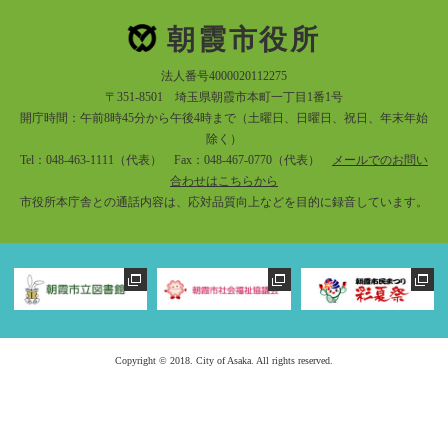
朝霞市役所
法人番号4000020112275
〒351-8501 埼玉県朝霞市本町一丁目1番1号
開庁時間：午前8時45分から午後4時まで（土曜日、日曜日、祝日、年末年始
除く）
Tel：048-463-1111（代表） Fax：048-467-0770（代表）
メールでのお問い
合わせはこちらから
市役所本庁舎との通話内容は、応対品質向上などを目的に録音しています。
Copyright © 2018. City of Asaka. All rights reserved.