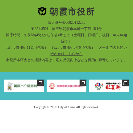
朝霞市役所
法人番号4000020112275
〒351-8501 埼玉県朝霞市本町一丁目1番1号
開庁時間：午前8時45分から午後4時まで（土曜日、日曜日、祝日、年末年始
除く）
Tel：048-463-1111（代表） Fax：048-467-0770（代表）
メールでのお問い
合わせはこちらから
市役所本庁舎との通話内容は、応対品質向上などを目的に録音しています。
Copyright © 2018. City of Asaka. All rights reserved.