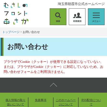
ペ
メ
埼玉県朝霞市公式ホームページ
ー
ニ
ジ
ュ
の
ー
検
利
メ
先
を
索
用
ニ
頭
飛
者
ュ
トップページ
>
お問い合わせ
で
ば
別
ー
す
し
本
。
て
お問い合わせ
文
本
文
へ
ブラウザでCookie（クッキー）が使用できる設定になっていない、
または、ブラウザがCookie（クッキー）に対応していないため、お
問い合わせフォームをご利用頂けません。
個人情報の取り
免責事項
このホームペー
RSS配信につい
扱いについて
ジについて
て