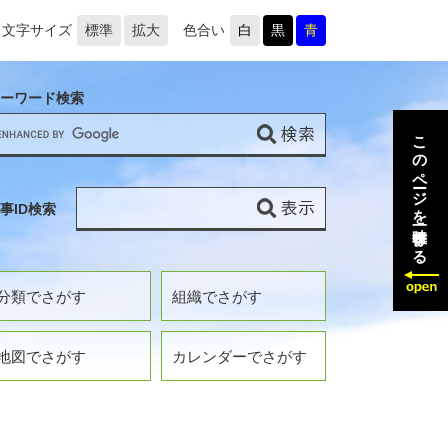
文字サイズ
標準
拡大
色合い
白
黒
青
ーワード検索
このページを一時保存する
事ID検索
分類でさがす
組織でさがす
地図でさがす
カレンダーでさがす