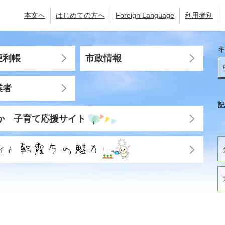
本文へ
はじめての方へ
Foreign Language
利用者別
キ
便利帳
市政情報
業者
記
か 子育て応援サイト