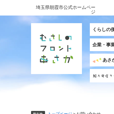
ペ
メ
埼玉県朝霞市公式ホームペー
ー
ニ
ジ
ジ
ュ
の
ー
先
を
くらしの
頭
飛
で
ば
企業・事
す
し
。
て
本
あさ
文
へ
トップページ
>
お問い合わせ