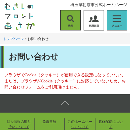
ペ
メ
埼玉県朝霞市公式ホームページ
ー
ニ
ジ
ュ
の
ー
検
利
メ
先
を
索
用
ニ
頭
飛
者
ュ
トップページ
>
お問い合わせ
で
ば
別
ー
す
し
本
。
て
お問い合わせ
文
本
文
へ
ブラウザでCookie（クッキー）が使用できる設定になっていない、
または、ブラウザがCookie（クッキー）に対応していないため、お
問い合わせフォームをご利用頂けません。
個人情報の取り
免責事項
このホームペー
RSS配信につい
扱いについて
ジについて
て