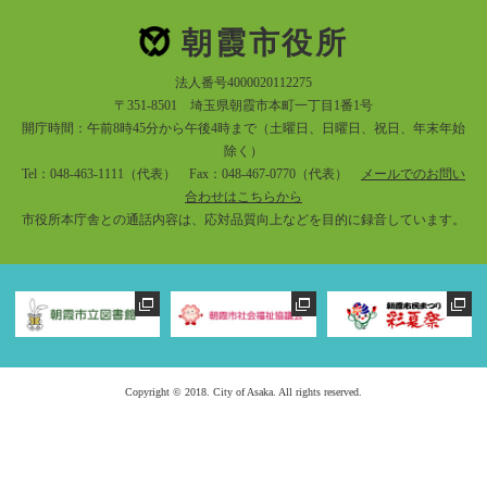
朝霞市役所
法人番号4000020112275
〒351-8501 埼玉県朝霞市本町一丁目1番1号
開庁時間：午前8時45分から午後4時まで（土曜日、日曜日、祝日、年末年始
除く）
Tel：048-463-1111（代表） Fax：048-467-0770（代表）
メールでのお問い
合わせはこちらから
市役所本庁舎との通話内容は、応対品質向上などを目的に録音しています。
Copyright © 2018. City of Asaka. All rights reserved.