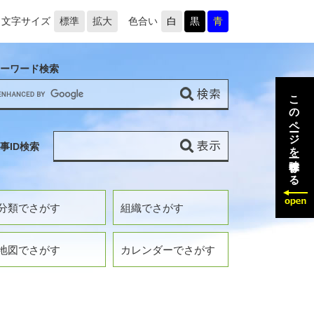
文字サイズ
標準
拡大
色合い
白
黒
青
ーワード検索
このページを一時保存する
事ID検索
分類でさがす
組織でさがす
地図でさがす
カレンダーでさがす