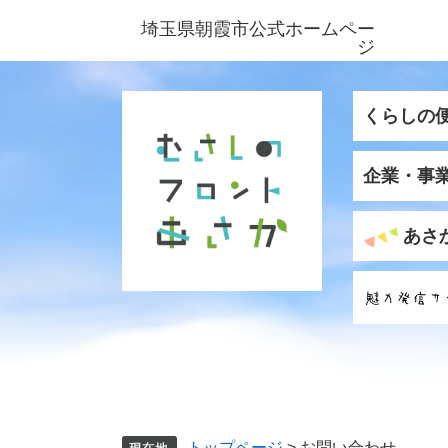
ペ
メ
埼玉県朝霞市公式ホームペー
ー
ニ
ジ
ジ
ュ
の
ー
先
を
くらしの
頭
飛
で
ば
企業・事
す
し
。
て
本
あさ
文
へ
トップページ
>
お問い合わせ