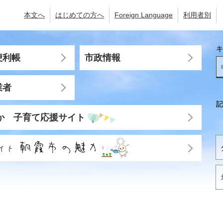
本文へ
はじめての方へ
Foreign Language
利用者別
キ
便利帳
市政情報
業者
記
か 子育て応援サイト